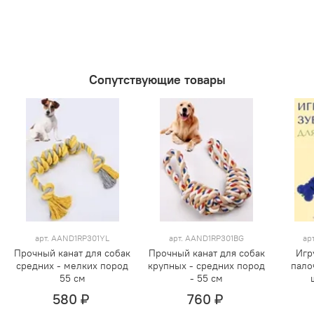
Сопутствующие товары
арт. AAND1RP301YL
арт. AAND1RP301BG
ар
Прочный канат для собак
Прочный канат для собак
Игр
средних - мелких пород
крупных - средних пород
пало
55 см
- 55 см
580 ₽
760 ₽