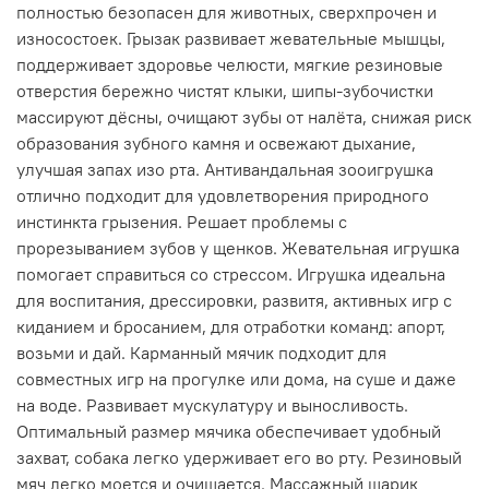
полностью безопасен для животных, сверхпрочен и
износостоек. Грызак развивает жевательные мышцы,
поддерживает здоровье челюсти, мягкие резиновые
отверстия бережно чистят клыки, шипы-зубочистки
массируют дёсны, очищают зубы от налёта, снижая риск
образования зубного камня и освежают дыхание,
улучшая запах изо рта. Антивандальная зооигрушка
отлично подходит для удовлетворения природного
инстинкта грызения. Решает проблемы с
прорезыванием зубов у щенков. Жевательная игрушка
помогает справиться со стрессом. Игрушка идеальна
для воспитания, дрессировки, развитя, активных игр с
киданием и бросанием, для отработки команд: апорт,
возьми и дай. Карманный мячик подходит для
совместных игр на прогулке или дома, на суше и даже
на воде. Развивает мускулатуру и выносливость.
Оптимальный размер мячика обеспечивает удобный
захват, собака легко удерживает его во рту. Резиновый
мяч легко моется и очищается. Массажный шарик