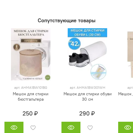
Сопутствующие товары
арт. AHMA1BW101BG
арт. AHMA1BW301WH
ар
Мешок для стирки
Мешок для стирки обуви
Мешок 
бюстгальтера
30 см
250 ₽
290 ₽